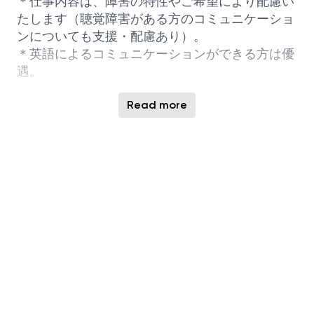
＊仕事内容は、障害の特性やご希望により配慮い
たします（聴覚障害がある方のコミュニケーショ
ンについても支援・配慮あり）。
＊英語によるコミュニケーションができる方は優
遇。
Read more
応募条件：障がい者手帳をお持ちの方
勤務地：広島県東広島市 広島工場
勤務時間：2種類ありますので、面接時にご希望
をお伺いします。
１．日勤 8:30～17:15
２．シフト勤務
4勤4休（昼勤→昼勤→夜勤→夜
勤→4日間休み→昼勤→昼勤→夜勤→夜勤→4日間
休み・・・のサイクルです）
昼勤：8:00～20:15、夜勤：20:00～翌朝8:15
選考プロセス：書類選考、面接（1～3回）、実技