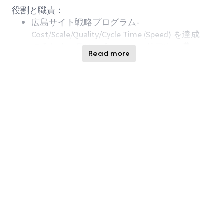
役割と職責：
広島サイト戦略プログラム
-
Cost/Scale/Quality/Cycle Time (Speed)
を達成
するため、各Manufacturing
エリアや、購
Read more
買、
Operations Central Team
チームなどのグ
ループと共に、スペアパーツコスト削減活動
をリード
/
サポートする。
Areaチームに技術的なコンサルティングと実
践的な支援を提供し、最適なソリューション
の作成や特定、既存のソリューションのトラ
ブルシューティング、新しいソリューション
の導入を行う。
Global/
他サイト及び国内外の
Supplier
との
Discussion
を行います。
進捗状況を確認し担当者のサポートを行いま
す。
内製
/
国内修理を拡大するため、
Global Bench
team
と共に内製修理、また地域企業と共