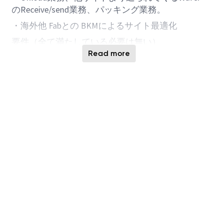
の
Receive/send
業務、パッキング業務。
・海外他
Fab
との
BKM
によるサイト最適化
要件（全て満たしている必要は無い）
Read more
・
Micron central
操作を理解している。
・各部門とのコミュニケーション能力がある。
・
海外サイトとの
コミュニケーション能力
/
折衝
能力がある。
・
様々な
複雑な業務に関して、独自の考えに基づ
き、遂行
出来る
。
・課題を整理し、解決できる能力を有する。
・英
語でのコミュニケーションスキル
（海外サイ
トとやりとりがある為）