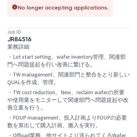
No longer accepting applications.
Job ID
JR84516
業務詳細
・
Lot start
setting
、
wafer
inventory
管理、関連部
門へ問題提起を行い改善に繋げる
。
・
TW management
、関連部門と整合をとり新しい
QUAL
を作成、管理
。
・
TW cost
reduction
、
New
、
reclaim
wafer
の所要
や使用量をモニターして関連部門へ問題提起や改
善立案を行う。
・
FOUP management
、
投入計画より
FOUP
の
必要
数を
算出して
購入計画、搬入を実行。
・
Offload
業務、他サイトより送られてくる
Wafer