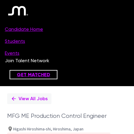
Single
Position
View All Jobs
MFG ME Production Control Engineer
Higashi Hiroshima-shi, Hiroshima, Japan