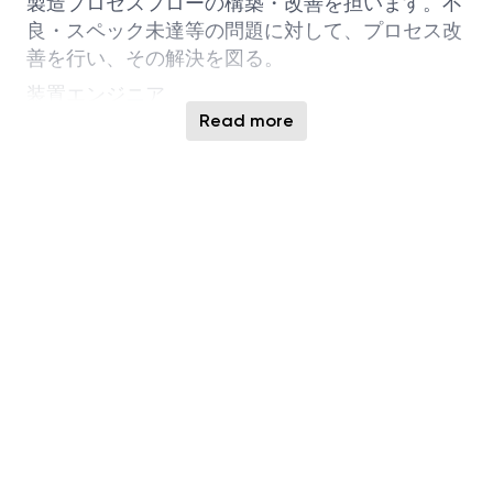
製造プロセスフローの構築・改善を担います。不
良・スペック未達等の問題に対して、プロセス改
善を行い、その解決を図る。
装置エンジニア
Read more
生産装置の構造、動作原理を習得し、生産装置の
観点から生産性を更に高める活動を行う。
生産工学エンジニア
様々なデータを分析し、より高い生産性を実現で
きる設備投資等の投資戦略立案や、生産計画の企
画を立てる。
品質技術エンジニア
原材料品質、クリーンルーム環境、生産プロセ
ス、生産システム、出荷テストなど、原材料投入
から製品出荷までの製造工程全般を管理し製品品
質を改善する。