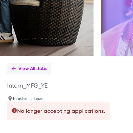
View All Jobs
Intern_MFG_YE
Hiroshima, Japan
No longer accepting applications.