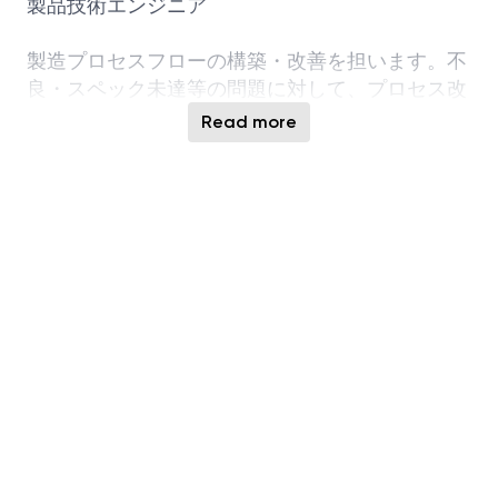
製品技術エンジニア
製造プロセスフローの構築・改善を担います。不
良・スペック未達等の問題に対して、プロセス改
善を行い、その解決を図る。
Read more
装置エンジニア
生産装置の構造、動作原理を習得し、生産装置の
観点から生産性を更に高める活動を行う。
生産工学エンジニア
様々なデータを分析し、より高い生産性を実現で
きる設備投資等の投資戦略立案や、生産計画の企
画を立てる。
品質技術エンジニア