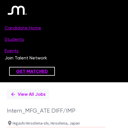
Single
Position
View All Jobs
Intern_MFG_ATE DIFF/IMP
Higashi Hiroshima-shi, Hiroshima, Japan