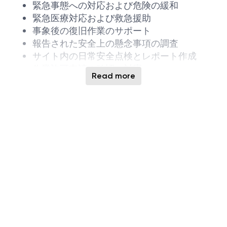
緊急事態への対応および危険の緩和
緊急医療対応および救急援助
事象後の復旧作業のサポート
報告された安全上の懸念事項の調査
サイト内の日常安全点検とレポート作成
作業許可申請の確認・対応
Read more
エリアまたは装置の除染作業
緊急対応設備の清掃・点検・維持管理
サイト固有の危険、対応手順、装置に関する
知識習得と維持
関連トレーニングへの参加および社員への教
育展開
事象対応記録のシステム入力
救急医療対応時の緊急度・重症度判断
対応後の医学的見地に基づく事後検証
各種ERTトレーニングのリード
救急医学的見地を要する助言の提供
応募資格（必須条件）