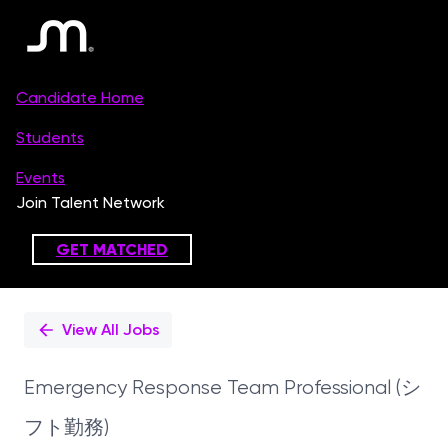
Single
Position
View All Jobs
Emergency Response Team Professional (シ
フト勤務)