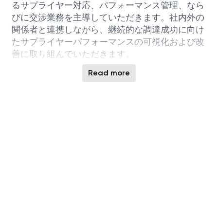
るサプライヤー対応、パフォーマンス管理、なら
びに交渉業務を主導していただきます。社内外の
関係者と連携しながら、継続的な調達成功に向け
たサプライヤーパフォーマンスの可視化および改
善に取り組んでいただきます。
職務内容
Read more
Category Management / Strategic Sourcing
（施
設建設サブコン工事パッケージ）
主要サプライヤーに対する社内関係者・顧
客・パートナーの満足度を把握・管理するプ
ロセスの構築
コスト削減、購買効率向上、サービスレベル
改善、サプライヤーマネジメント高度化等の
価値向上目標を設定・提案
担当カテゴリにおける調達動向を分析し、戦
略的な提言を実施
サプライヤーセグメンテーションおよび戦略