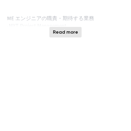
ME エンジニアの職責・期待する業務
-MXT Project Management
Read more
-WorkstationのMaxOutを実行する。
-関係部門と連携して、Plan通りの安定したShip
Out実施を目的として、各BlockのWIP Balance
Control及びConstant Operationに向けた生産管理
活動を実施する。
-BKM 他、生産・Control業務関連システムなどの
global teamと連携をとり、展開に際しサイトShift
Team Memberに対して教育・補佐・継続的改善業
務を担う。
-Output 最大化とCycle Time短縮の両方に責任を負
う・両立を追及する.
-迅速なコンバージョンフローによるキャパシテ
ィ確保と検証時間短縮
-MASスケジューリング最適化に関して専門知識