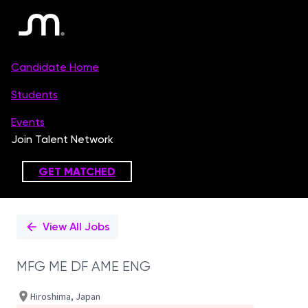
Single
Position
View All Jobs
MFG ME DF AME ENG
Hiroshima, Japan