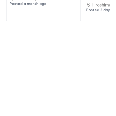
技術レポートの作成・論文の発表
Posted a month ago
Hiroshima, 
トレーニング資料の作成及び開発
Posted 2 days a
業務改善の実施と問題解決への貢献
FMEAによるリスク解析
Tableau・Power BI等のツールを使用しての
データー作成・管理
AIを使用しての業務改善改善活動
必要な知識・能力・経験など
Must（必須項目）
製造業のSafety関連知識と実務経験5年以上
土木建築に関する知識
建築付帯設備に関する知識
関連法規の関する知識
一度に複数のTask/Projectを処理するスキル
及び優先順位を付けるスキル
学士号あるいは実務経験
Powered by
eightfold.ai #WhatsNextForYou