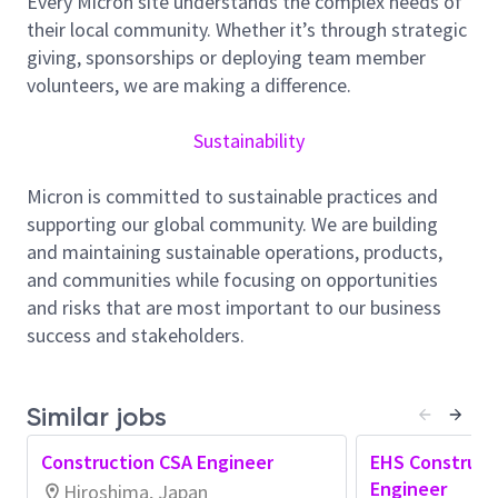
Every Micron site understands the complex needs of
法令を遵守し、安全を考慮した設備計画・設
their local community. Whether it’s through strategic
計の実施
giving, sponsorships or deploying team member
安全衛生基準・環境基準の理解と遵守
volunteers, we are making a difference.
技術的将来計画やロードマップについて説明
法令・規則を遵守した設計・許可書類の作成
Sustainability
設計・施工に対する仕様書の作成
設計図面の取り纏め
Micron is committed to sustainable practices and
プロジェクトマネージメントに従ったプロジ
supporting our global community. We are building
ェクトの推進 （Scope/Budget/Scheduleの管
and maintaining sustainable operations, products,
理）
and communities while focusing on opportunities
設備性能検査方法の決定
and risks that are most important to our business
カスタマーの要求の把握
success and stakeholders.
トラブル発生時に技術的な対策及び横展開
統計的データーに基づいた品質管理
コスト・省エネ・環境管理活動の推進
Similar jobs
設備の負荷管理及び設備更新・増設の計画
設備劣化状況の把握及び維持・更新の計画
Construction CSA Engineer
EHS Construct
専門技術・知識の開発、実行、共有
Engineer
Hiroshima, Japan