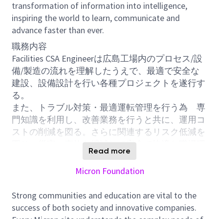
transformation of information into intelligence,
inspiring the world to learn, communicate and
advance faster than ever.
職務内容
Facilities CSA Engineerは広島工場内のプロセス/設
備/製造の流れを理解したうえで、最適で安全な
建設、設備設計を行い各種プロジェクトを遂行す
る。
また、トラブル対策・最適運転管理を行う為 専
門知識を利用し、改善業務を行うと共に、運用コ
ストの削減を図る。さらに関連するリスク低減を
図り、災害・事故を撲滅して安全で快適な職場環
Read more
境を作る。
AIを使用しての業務改善改善活動を行う。
Micron Foundation
具体的な職務
Strong communities and education are vital to the
success of both society and innovative companies.
職務として下記業務の推進を行う。