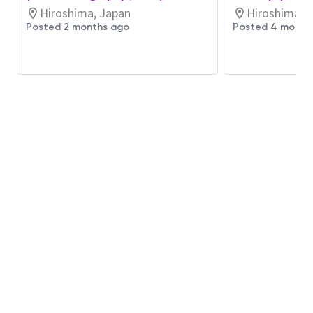
Hiroshima, Japan
Hiroshima, 
トラブルシューティングを実施し、装置の問
Posted 2 months ago
Posted 4 month
題を迅速に解決し、効率的な性能を確保す
る。
装置およびソフトウェアのアップグレードを
実施し、性能を向上させる。
新装置の立ち上げ業務を遂行する。
クロスファンクショナルチームと協力し、プ
ロセス改善を特定・実装する。プロセス条件
と技術を確立・改善する。
プロセス能力を向上させ、製造コストを削減
する。
プロセスマネジメントプロジェクトを確立・
修正する。
半導体装置の多様なプロセスパラメータを設
定する。
新装置・材料の評価、推進、計画を行う。
異常解析と改善。