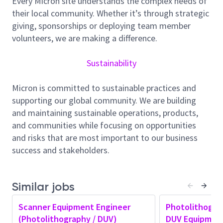
Every Micron site understands the complex needs of
材料サプライヤーとの連携を行います。
their local community. Whether it’s through strategic
職務内容
giving, sponsorships or deploying team member
広島のMicronで、製造エンジニア - フォトスキャ
volunteers, we are making a difference.
ナー装置エンジニアとして、革新の最前線に立つ
チームに参加してください。この役割は、世界ク
Sustainability
ラスのDUV ツールを使用し、協調的かつ包括的な
環境で卓越性と完璧な実行を推進する絶好の機会
Micron is committed to sustainable practices and
です。
supporting our global community. We are building
and maintaining sustainable operations, products,
職務と責任
and communities while focusing on opportunities
Photo DUVスキャナーエンジニアは、生産装置の
and risks that are most important to our business
構造と動作原理を習得し、生産機械の生産性向上
success and stakeholders.
に向けた活動に従事します。Photo DUVスキャナ
ーエンジニアの役割と責任は以下の通りです：
安全および品質プロトコルを厳守し、実施す
Similar jobs
る。
Scanner Equipment Engineer
Photolithogra
DUVスキャナー装置を操作・維持し、装置の
(Photolithography / DUV)
DUV Equipment
稼働率を向上させる。