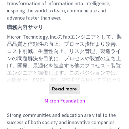
transformation of information into intelligence,
inspiring the world to learn, communicate and
advance faster than ever.
職務内容サマリ
Micron Technology, Inc.のFabエンジニアとして、製
品品質と信頼性の向上、プロセス歩留まり改善、
コスト削減、生産性向上、リスク管理、製造ライ
ンの問題解決を目的に、プロセスや装置の立ち上
げ、開発、最適化を担当する他のプロセス・装置
エンジニアと協働します。このポジションでは、
故障解析、FMEA、8D、SPC手法を用いてプロセス
関連の問題を特定、診断、解決します。追加の責
Read more
任として、プロセス、装置、材料の評価・最適化
Micron Foundation
を調整・実施し、プロセスステップでの変更を実
装、歩留まり改善やコスト削減活動の主導・参
Strong communities and education are vital to the
加、新プロセスのベースライン認定の対応、品
success of both society and innovative companies.
質・コスト・リスク管理目標達成のための監査や