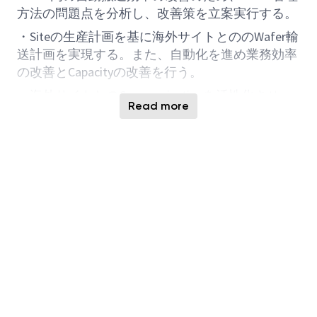
方法の問題点を分析し、改善策を立案実行する。
・Siteの生産計画を基に海外サイトとののWafer輸
送計画を実現する。また、自動化を進め業務効率
の改善とCapacityの改善を行う。
・海外サイトとのCommunicationを活性化させ、
Read more
Best Know Methodを作り上げ自サイトあるいは他
サイトへ展開する。
Job Responsibilities
Identify issues and drive improvement activities
related to lot start and wafer inventory
management.
Improve management methods for test wafers
and collaborate with related departments to
develop new lots for daily qualification.
Monitor the demand and usage of