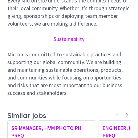
メント、人材育成、コーチングを通じた組織
Every Micron site understands the complex needs of
運営
their local community. Whether it’s through strategic
プロセス管理、データ分析、問題解決手法を
giving, sponsorships or deploying team member
活用したプロセス性能向上および継続的な歩
volunteers, we are making a difference.
留まり改善の推進
プロセス異常の迅速な検知、影響範囲の特
Sustainability
定、および課題解決のリード
Process Integration、Production、AME、IE、
Micron is committed to sustainable practices and
Quality、およびグローバルチームと連携した
supporting our global community. We are building
プロセス課題への対応と技術開発の推進
and maintaining sustainable operations, products,
次世代製品の導入、技術移管、認定評価、お
and communities while focusing on opportunities
よび量産立ち上げ活動の支援
and risks that are most important to our business
プロセス能力向上、製造効率改善、サイクル
success and stakeholders.
タイム短縮、コスト最適化に向けた継続的改
善活動の推進
Similar jobs
長期的な事業目標達成に向けた、持続可能な
製造体制およびプロセス管理システムの構築
SR MANAGER, HVM PHOTO PH
ENGINEER, HV
説明責任、協働、イノベーション、技術力、
PREQ
PREQ