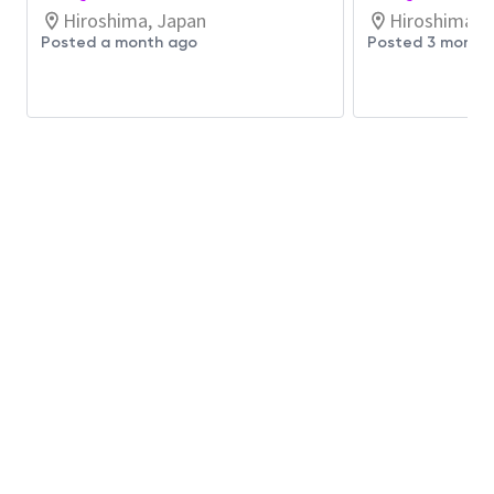
実行力を重視する組織文化の醸成
Hiroshima, Japan
Hiroshima, 
AI、先進的なデータ分析技術、およびデジタ
Posted a month ago
Posted 3 month
ルマニュファクチャリングソリューションを
活用したプロセス能力向上、歩留まり改善、
異常管理、および意思決定の高度化
AI活用ツールおよびデータドリブンな手法の
導入推進による原因分析の迅速化、生産性向
上、および継続的改善活動の推進
ポジションのミッション
FEOL/CELL領域におけるプロセス改善をリード
し、歩留まり向上、プロセス安定化、迅速な技術
開発の実行を通じて、次世代製品の成功および
Fab15 Maxout目標の達成に貢献していただきま
す。
========================================
============
The Process M2 Manager is responsible for leading